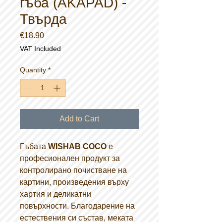
гъба (AKAPAD) -
Твърда
Price
€18.90
VAT Included
Quantity
*
Add to Cart
Гъбата
WISHAB COCO
е
професионален продукт за
контролирано почистване на
картини, произведения върху
хартия и деликатни
повърхности. Благодарение на
естествения си състав, меката