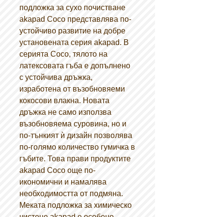
подложка за сухо почистване
akapad Coco представлява по-
устойчиво развитие на добре
установената серия akapad. В
серията Coco, тялото на
латексовата гъба е допълнено
с устойчива дръжка,
изработена от възобновяеми
кокосови влакна. Новата
дръжка не само използва
възобновяема суровина, но и
по-тънкият ѝ дизайн позволява
по-голямо количество гумичка в
гъбите. Това прави продуктите
akapad Coco още по-
икономични и намалява
необходимостта от подмяна.
Меката подложка за химическо
чистене akapad е особено