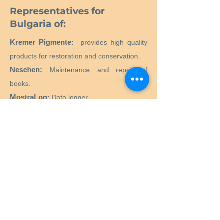
Representatives for
Bulgaria of:
Kremer Pigmente:
provides high quality
products for restoration and conservation.
Neschen:
Maintenance and repair of
books.
MostraLog:
Data logger.
PMCG Microclimate Generator:
Active
microclimate generator for museum
showcases.
CTS SRL:
Supply of all products and
equipment necessary for the restoration
and conservation of historical, artistic,
monumental, works of art.
Preservation Equipment Ltd:
Artifact,