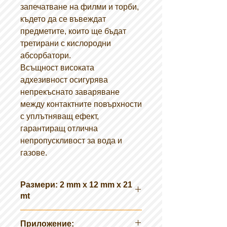
запечатване на филми и торби,
където да се въвеждат
предметите, които ще бъдат
третирани с кислородни
абсорбатори.
Всъщност високата
адхезивност осигурява
непрекъснато заваряване
между контактните повърхности
с уплътняващ ефект,
гарантиращ отлична
непропускливост за вода и
газове.
Размери: 2 mm x 12 mm x 21
mt
Приложение: