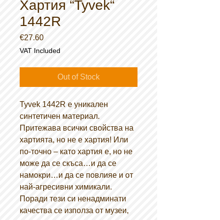
Хартия “Tyvek“
1442R
Price
€27.60
VAT Included
Out of Stock
Tyvek 1442R e уникален
синтетичен материал.
Притежава всички свойства на
хартията, но не е хартия! Или
по-точно – като хартия е, но не
може да се скъса…и да се
намокри…и да се повлияе и от
най-агресивни химикали.
Поради тези си ненадминати
качества се използа от музеи,