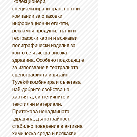
колекционери,
специализирани транспортни
компании за опаковки,
информационни етикети,
рекламни продукти, пътни и
географски карти и всякакви
полиграфически изделия за
които се изисква висока
здравина. Особено подходящ е
за използване в театралната
сценографията и дизайн.
Tyvek® комбинира и съчетава
най-добрите свойства на
хартията, синтетичните и
текстилни материали.
Притежава ненадмината
здравина, дълготрайност,
стабилно поведение в активна
химическа среда и всякакви