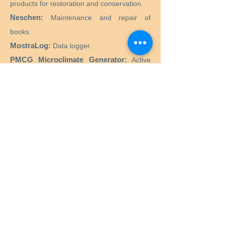
products for restoration and conservation.
Neschen:
Maintenance and repair of
books.
MostraLog:
Data logger.
PMCG Microclimate Generator:
Active
microclimate generator for museum
showcases.
CTS SRL:
Supply of all products and
equipment necessary for the restoration
and conservation of historical, artistic,
monumental, works of art.
Preservation Equipment Ltd:
Artifact,
artwork and archival preservation and
storage products and supplies for
conservators, librarians, curators, archivists,
photographers and more.