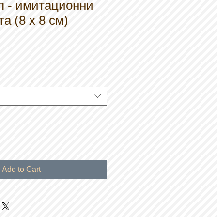
л - имитационни
а (8 х 8 см)
Add to Cart