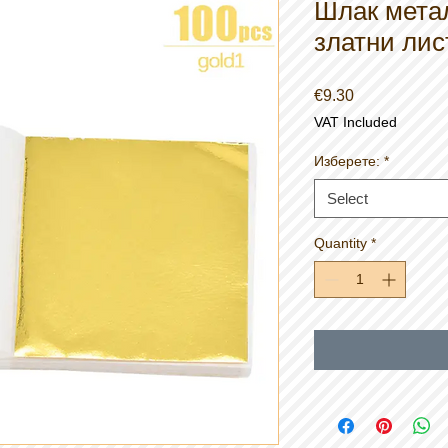
Шлак мета
златни лист
Price
€9.30
VAT Included
Изберете:
*
Select
Quantity
*