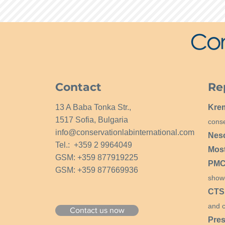
Contact
Re
13 A Baba Tonka Str.,
Kre
1517 Sofia, Bulgaria
conse
info@conservationlabinternational.com
Nes
Tel.: +359 2 9964049
Mos
GSM: +359 877919225
PMCG
GSM: +359 877669936
show
CTS
and c
Contact us now
Pres