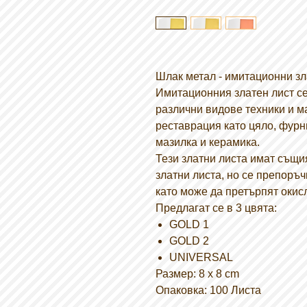
Шлак метал - имитационни зл
Имитационния златен лист се
различни видове техники и м
реставрация като цяло, фурн
мазилка и керамика.
Тези златни листа имат същия
златни листа, но се препоръч
като може да претърпят окис
Предлагат се в 3 цвята:
GOLD 1
GOLD 2
UNIVERSAL
Размер: 8 x 8 cm
Опаковка: 100 Листа