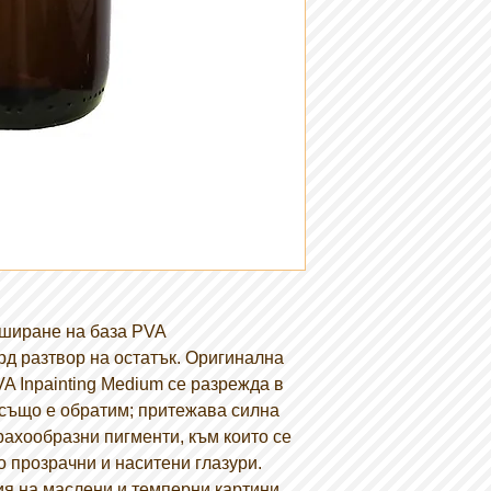
уширане на база PVA
рд разтвор на остатък. Оригинална
A Inpainting Medium се разрежда в
то също е обратим; притежава силна
ахообразни пигменти, към които се
о прозрачни и наситени глазури.
я на маслени и темперни картини,