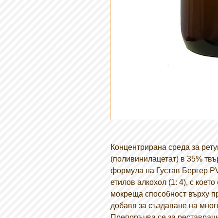
Концентрирана среда за рет
(поливинилацетат) в 35% твъ
формула на Густав Бергер PV
етилов алкохол (1: 4), с кое
мокреща способност върху пр
добавя за създаване на мног
Препоръчва се за реставраци