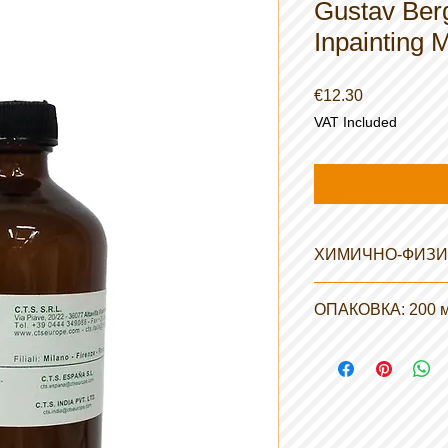
Gustav Ber
Inpainting
Price
€12.30
VAT Included
ХИМИЧНО-ФИЗИ
Външен вид: безцве
ОПАКОВКА: 200 
Плътност: 0,72 Kg / 
Точка на възпламен