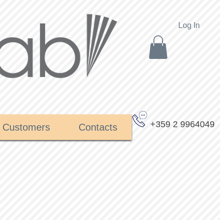
Log In
+359 2 9964049
Customers
Contacts