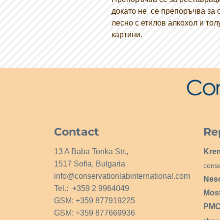
докато не се препоръчва за о
лесно с етилов алкохол и то
картини.
Contact
Re
13 A Baba Tonka Str.,
Kre
1517 Sofia, Bulgaria
conse
info@conservationlabinternational.com
Nes
Tel.: +359 2 9964049
Mos
GSM: +359 877919225
PMCG
GSM: +359 877669936