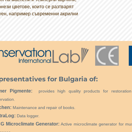
нези цветове, които се разтварят
луен, например съвременни акрилни
presentatives for Bulgaria of:
mer Pigmente:
provides high quality products for restoratio
rvation.
chen:
Maintenance and repair of books.
traLog:
Data logger.
 Microclimate Generator:
Active microclimate generator for m