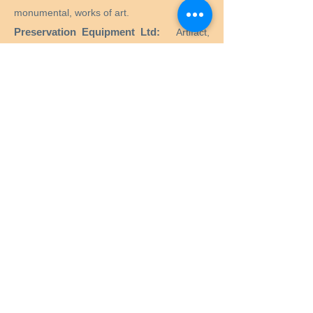
monumental, works of art.
Preservation Equipment Ltd:
Artifact,
artwork and archival preservation and
storage products and supplies for
conservators, librarians, curators, archivists,
photographers and more.
KLUG - CONSERVATION:
Products for the
long-term preservation of cultural assets for
archives, museums, libraries and picture
frames.
Menu
Home
Services
Equipment