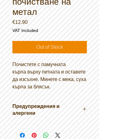
почистване на
метал
Price
€12.90
VAT Included
Out of Stock
Почистете с памучната
кърпа върху петната и оставете
да изсъхне. Минете с мека, суха
кърпа за блясък.
Предупреждения и
алергени
Запалима течност. Запалимо
твърдо вещество. Предизвиква
дразнене на кожата. Може да