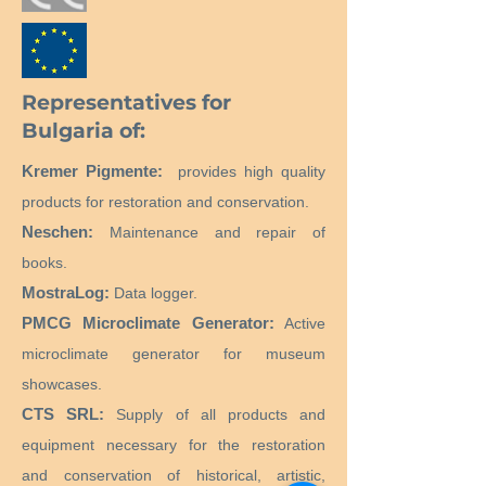
дишането. Не поглъщайте. В
случай на поглъщане: ако не се
чувствате добре, свържете се с
центъра / лекаря за контрол на
Representatives for
отровите. Ако трябва да
извикате лекар, покажете му
Bulgaria of:
опаковката или етикета. В случай
Kremer Pigmente:
на злополука се свържете с
provides high quality
центъра за контрол на отровата
products for restoration and conservation.
Тел: 808 250 143. Пазете от
Neschen:
Maintenance and repair of
топлина, горещи повърхности,
искри, открит пламък и други
books.
източници на запалване. Не
MostraLog:
Data logger.
пушете. Да се ​​съхранява на добре
PMCG Microclimate Generator:
Active
проветриво място. Съхранявайте
контейнера плътно затворен.
microclimate generator for museum
Избягвайте изпускане в околната
showcases.
среда.
CTS SRL:
Supply of all products and
equipment necessary for the restoration
and conservation of historical, artistic,