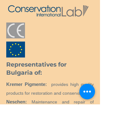
подходящо тегло.
Препоръчително е да не оставяте
неутралния разтвор на детергент
PLD върху обработените основи, а
да изплакнете обилно.
Representatives for
Bulgaria of:
Kremer Pigmente:
provides high quality
products for restoration and conservation.
Neschen:
Maintenance and repair of
books.
MostraLog:
Data logger.
PMCG Microclimate Generator:
Active
microclimate generator for museum