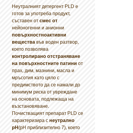
Неутралният детергент PLD е
готов за употреба продукт,
съставен от
смес от
нейоногенни и анионни
повърхностноактивни
вещества
във воден разтвор,
което позволява
контролирано отстраняване
на повърхностните патини
от
прах, дим, мазнини, масла и
мръсотия като цяло с
предимството да се намали до
минимум риска от увреждане
на основата, подлежаща на
възстановяване.
Почистващият препарат PLD се
характеризира с
неутрално
рН
(pH приблизително 7), което