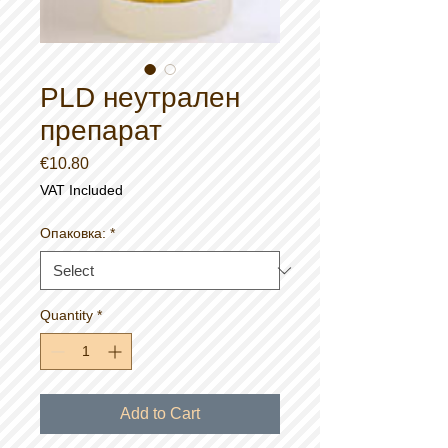
PLD неутрален
препарат
Price
€10.80
VAT Included
Опаковка:
*
Quantity
*
Add to Cart