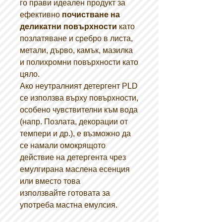
го прави идеален продукт за
ефективно
почистване на
деликатни повърхности
като
позлатяване и сребро в листа,
метали, дърво, камък, мазилка
и полихромни повърхности като
цяло.
Ако неутралният детергент PLD
се използва върху повърхности,
особено чувствителни към вода
(напр. Позлата, декорации от
темпери и др.), е възможно да
се намали омокрящото
действие на детергента чрез
емулгирана маслена есенция
или вместо това
използвайте готовата за
употреба мастна емулсия.