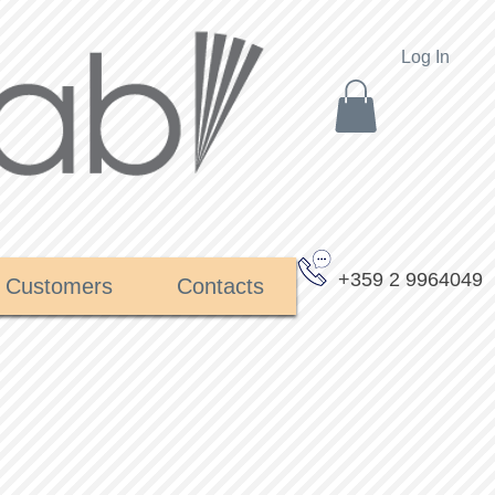
Log In
+359 2 9964049
Customers
Contacts