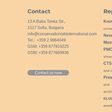
Contact
Re
13 A Baba Tonka Str.,
Kre
1517 Sofia, Bulgaria
conse
info@conservationlabinternational.com
Nes
Tel.: +359 2 9964049
Mos
GSM: +359 877919225
PMCG
GSM: +359 877669936
show
CTS
and c
Contact us now
Pres
and 
archi
KLU
asset