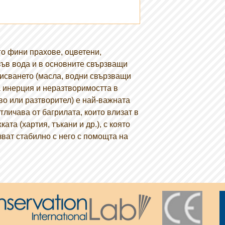
о фини прахове, оцветени,
във вода и в основните свързващи
исването (масла, водни свързващи
а инерция и неразтворимостта в
о или разтворител) е най-важната
отличава от багрилата, които влизат в
ата (хартия, тъкани и др.), с която
рзват стабилно с него с помощта на