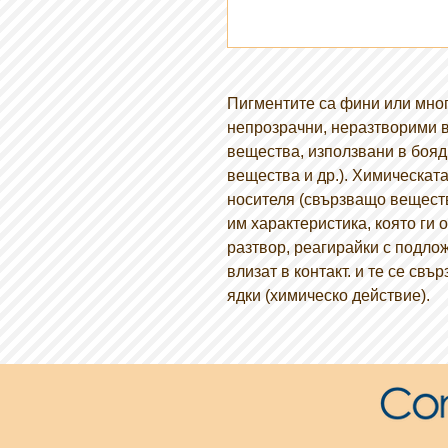
Пигментите са фини или мног
непрозрачни, неразтворими 
вещества, използвани в бояд
вещества и др.). Химическат
носителя (свързващо веществ
им характеристика, която ги 
разтвор, реагирайки с подложк
влизат в контакт. и те се свъ
ядки (химическо действие).