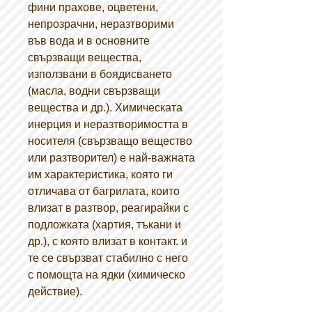
фини прахове, оцветени,
непрозрачни, неразтворими
във вода и в основните
свързващи вещества,
използвани в боядисването
(масла, водни свързващи
вещества и др.). Химическата
инерция и неразтворимостта в
носителя (свързващо вещество
или разтворител) е най-важната
им характеристика, която ги
отличава от багрилата, които
влизат в разтвор, реагирайки с
подложката (хартия, тъкани и
др.), с която влизат в контакт. и
те се свързват стабилно с него
с помощта на ядки (химическо
действие).