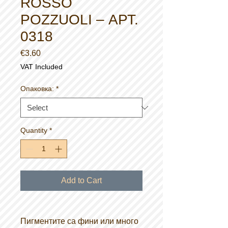
ROSSO
POZZUOLI – АРТ.
0318
Price
€3.60
VAT Included
Опаковка:
*
Quantity
*
Add to Cart
Пигментите са фини или много