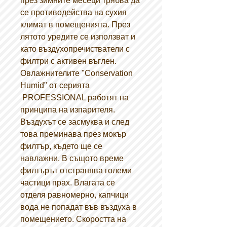
през зимните месеци трябва да
се противодейства на сухия
климат в помещенията. През
лятото уредите се използват и
като въздухопречистватели с
филтри с активен въглен.
Овлажнителите "Conservation
Humid" от серията
PROFESSIONAL работят на
принципа на изпарителя.
Въздухът се засмуква и след
това преминава през мокър
филтър, където ще се
навлажни. В същото време
филтърът отстранява големи
частици прах. Влагата се
отделя равномерно, капчици
вода не попадат във въздуха в
помещението. Скоростта на