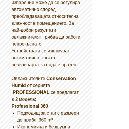
изпарение може да се регулира
автоматично според
преобладаващата относителна
влажност в помещението. За
най-добри резултати
овлажнителят трябва да работи
непрекъснато.
Устройствата се изключват
автоматично, когато
резервоарът за вода е празен.
Овлажнителите
Conservation
Humid
от серията
PROFESSIONAL
се предлагат
в 2 модела:
Professional 360
Подходящ за стаи с размери
до прибл. 360 m³
Икономична и безшумна