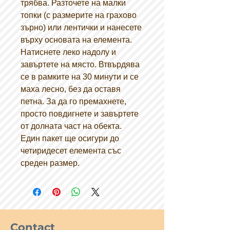
трябва. Разточете на малки
топки (с размерите на грахово
зърно) или лентички и нанесете
върху основата на елемента.
Натиснете леко надолу и
завъртете на място. Втвърдява
се в рамките на 30 минути и се
маха лесно, без да оставя
петна. За да го премахнете,
просто повдигнете и завъртете
от долната част на обекта.
Един пакет ще осигури до
четиридесет елемента със
среден размер.
Contact