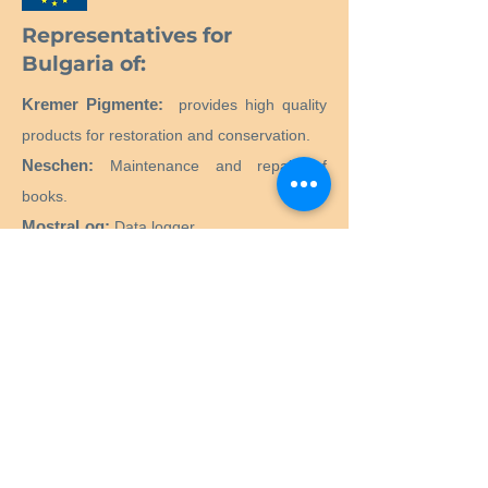
Representatives for
Bulgaria of:
Kremer Pigmente:
provides high quality
products for restoration and conservation.
Neschen:
Maintenance and repair of
books.
MostraLog:
Data logger.
PMCG Microclimate Generator:
Active
microclimate generator for museum
showcases.
CTS SRL:
Supply of all products and
equipment necessary for the restoration
and conservation of historical, artistic,
monumental, works of art.
Preservation Equipment Ltd:
Artifact,