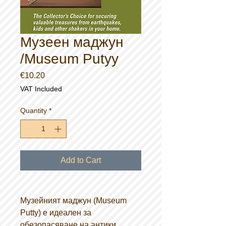
Музеен маджун
/Museum Putyy
Price
€10.20
VAT Included
Quantity
*
Add to Cart
Музейният маджун (Museum
Putty) е идеален за
обезопасяване на антики,