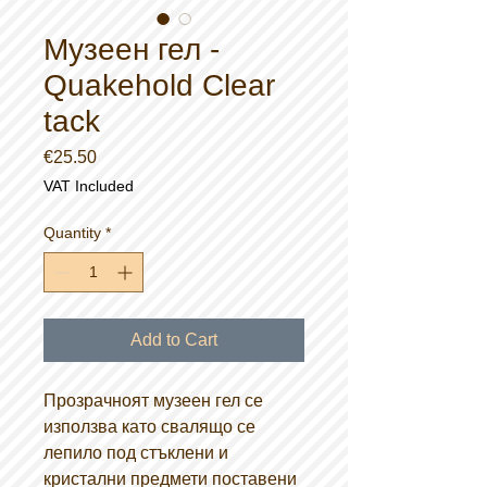
Музеен гел -
Quakehold Clear
tack
Price
€25.50
VAT Included
Quantity
*
Add to Cart
Прозрачноят музеен гел се
използва като свалящо се
лепило под стъклени и
кристални предмети поставени