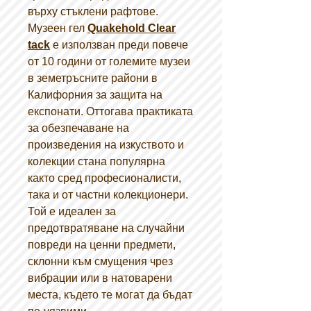
върху стъклени рафтове.
Музеен гел
Quakehold Clear
tack
е използван преди повече
от 10 години от големите музеи
в земетръсните райони в
Калифорния за защита на
експонати. Оттогава практиката
за обезпечаване на
произведения на изкуството и
колекции стана популярна
както сред професионалисти,
така и от частни колекционери.
Той е идеален за
предотвратяване на случайни
повреди на ценни предмети,
склонни към смущения чрез
вибрации или в натоварени
места, където те могат да бъдат