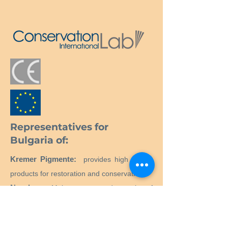
Representatives for
Bulgaria of:
Kremer Pigmente:
provides high quality
products for restoration and conservation.
Neschen:
Maintenance and repair of
books.
MostraLog:
Data logger.