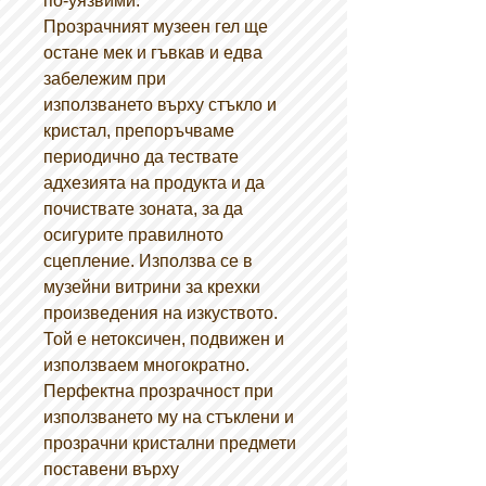
по-уязвими.
Прозрачният музеен гел ще
остане мек и гъвкав и едва
забележим при
използването върху стъкло и
кристал, препоръчваме
периодично да тествате
адхезията на продукта и да
почиствате зоната, за да
осигурите правилното
сцепление. Използва се в
музейни витрини за крехки
произведения на изкуството.
Той е нетоксичен, подвижен и
използваем многократно.
Перфектна прозрачност при
използването му на стъклени и
прозрачни кристални предмети
поставени върху