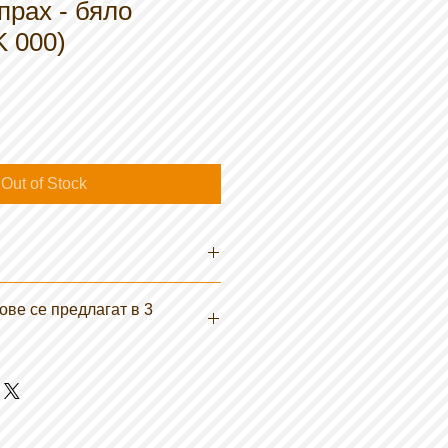
рах - бяло
 000)
Out of Stock
ве се предлагат в 3
1,8 mm
- 1,2 mm
- 0,7 mm