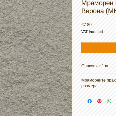
Мраморен п
Верона (MK
Price
€7.80
VAT Included
Опаковка: 1 кг
Мраморните прахо
размера
MK0: зърна ø 1,2 - 
MK00 : зърна ø 0,7 
MK000: зърна ø 0,0 