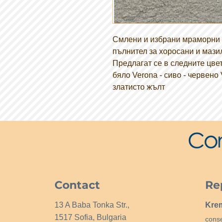
Смлени и избрани мраморни 
пълнител за хоросани и мази
Предлагат се в следните цвето
бяло Verona - сиво - червено 
златисто жълт
Contact
Re
13 A Baba Tonka Str.,
Kre
1517 Sofia, Bulgaria
conse