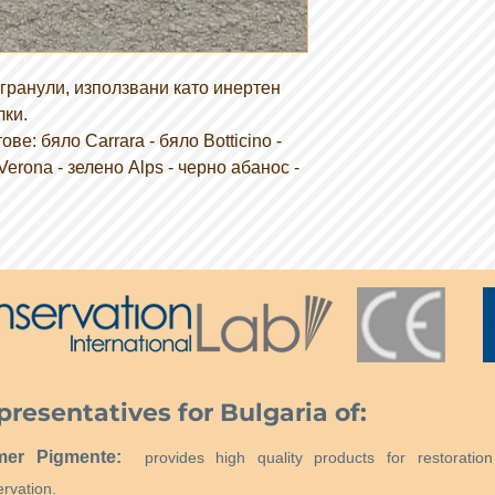
гранули, използвани като инертен
лки.
ве: бяло Carrara - бяло Botticino -
Verona - зелено Alps - черно абанос -
presentatives for Bulgaria of:
mer Pigmente:
provides high quality products for restoratio
rvation.