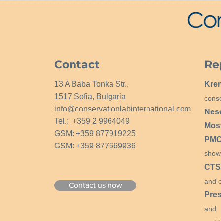
Contact
Re
13 A Baba Tonka Str.,
Kre
1517 Sofia, Bulgaria
conse
info@conservationlabinternational.com
Nes
Tel.: +359 2 9964049
Mos
GSM: +359 877919225
PMCG
GSM: +359 877669936
show
CTS
and c
Contact us now
Pres
and 