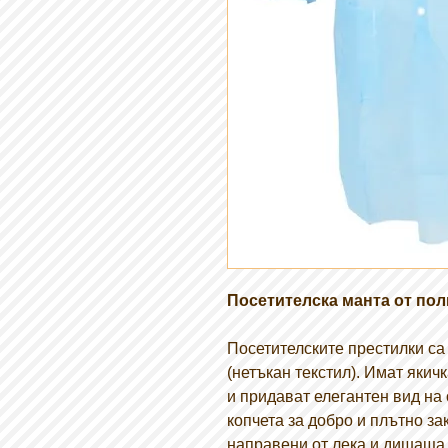
Посетителска манта от поли
Посетителските престилки са
(нетъкан текстил). Имат якич
и придават елегантен вид на 
копчета за добро и плътно за
направени от лека и дишаща