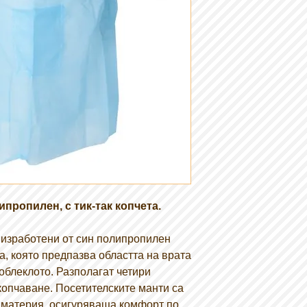
пропилен, с тик-так копчета.
 изработени от син полипропилен
ка, която предпазва областта на врата
облеклото. Разполагат четири
копчаване. Посетителските манти са
 материя, осигуряваща комфорт по