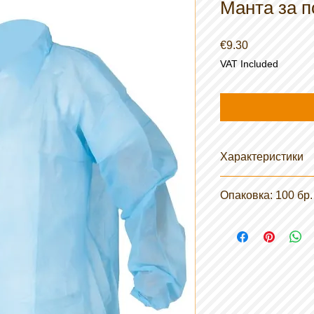
Манта за п
Price
€9.30
VAT Included
Характеристики
Материал: Полип
Опаковка: 100 бр.
Дължина: 115 см
Закопчаване: Пр
Здрав и плътен 
Цвят: синьо / бя
СЕ Категория: М