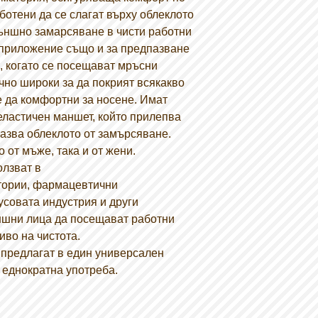
ботени да се слагат върху облеклото
външно замарсяване в чисти работни
 приложение също и за предпазване
, когато се посещават мръсни
чно широки за да покрият всякакво
е да комфортни за носене. Имат
еластичен маншет, който прилепва
пазва облеклото от замърсяване.
 от мъже, така и от жени.
олзват в
тории, фармацевтични
усовата индустрия и други
ъншни лица да посещават работни
иво на чистота.
 предлагат в един универсален
 еднократна употреба.