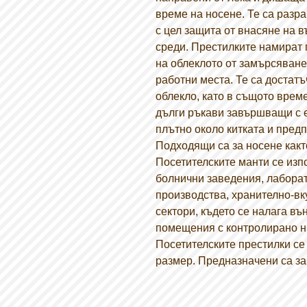
време на носене. Те са разра
с цел защита от внасяне на 
среди. Престилките намират
на облеклото от замърсяване
работни места. Те са достатъ
облекло, като в същото врем
дълги ръкави завършващи с 
плътно около китката и пред
Подходящи са за носене както
Посетителските манти се изп
болнични заведения, лабора
производства, хранително-вк
сектори, където се налага в
помещения с контролирано н
Посетителските престилки се
размер. Предназначени са за