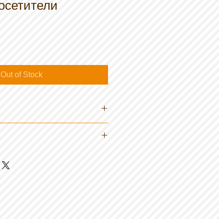
осетители
Out of Stock
ропилен (нетъкан текстил)
едно посредством 4 копчета
материал
ло
едицинско изделие Клас I