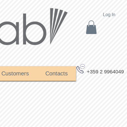
Log In
+359 2 9964049
Customers
Contacts