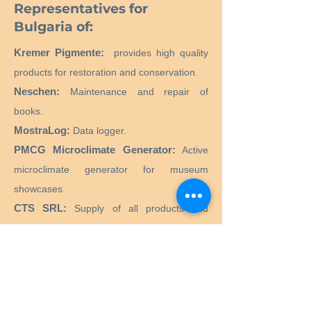
Representatives for
Bulgaria of:
Kremer Pigmente:
provides high quality
products for restoration and conservation.
Neschen:
Maintenance and repair of
books.
MostraLog:
Data logger.
PMCG Microclimate Generator:
Active
microclimate generator for museum
showcases.
CTS SRL:
Supply of all products and
equipment necessary for the restoration
and conservation of historical, artistic,
monumental, works of art.
Preservation Equipment Ltd:
Artifact,
artwork and archival preservation and