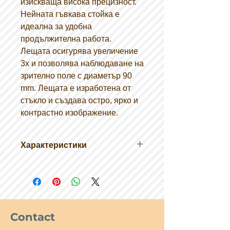
изискваща висока прецизност.
Нейната гъвкава стойка е
идеална за удобна
продължителна работа.
Лещата осигурява увеличение
3x и позволява наблюдаване на
зрително поле с диаметър 90
mm. Лещата е изработена от
стъкло и създава остро, ярко и
контрастно изображение.
Характеристики
Увеличение: 3x
Гъвкава стойка
Скоба.
Размер на
опаковката: 17,5×18,5×10 cm
Contact