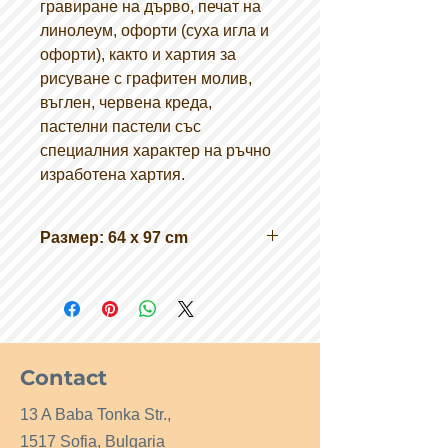
гравиране на дърво, печат на
линолеум, офорти (суха игла и
офорти), както и хартия за
рисуване с графитен молив,
въглен, червена креда,
пастелни пастели със
специалния характер на ръчно
изработена хартия.
Размер: 64 x 97 cm
Contact
13 A Baba Tonka Str.,
1517 Sofia, Bulgaria