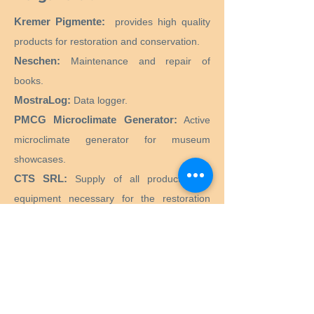
Kremer Pigmente:
provides high quality
products for restoration and conservation.
Neschen:
Maintenance and repair of
books.
MostraLog:
Data logger.
PMCG Microclimate Generator:
Active
microclimate generator for museum
showcases.
CTS SRL:
Supply of all products and
equipment necessary for the restoration
and conservation of historical, artistic,
monumental, works of art.
Preservation Equipment Ltd:
Artifact,
artwork and archival preservation and
storage products and supplies for