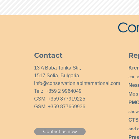
Contact
Re
13 A Baba Tonka Str.,
Kre
1517 Sofia, Bulgaria
conse
info@conservationlabinternational.com
Nes
Tel.: +359 2 9964049
Mos
GSM: +359 877919225
PMCG
GSM: +359 877669936
show
CTS
and c
Contact us now
Pres