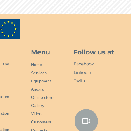
восъчния разтвор на шеллак да
са и нанесете пастата от пчелен
учат антични мебели, като тези,
рите майстори-шкафове.
Menu
Follow us at
Facebook
n and
Home
LinkedIn
Services
Twitter
Equipment
Anoxia
useum
Online store
Gallery
ation
Video
Customers
ation
Contacts