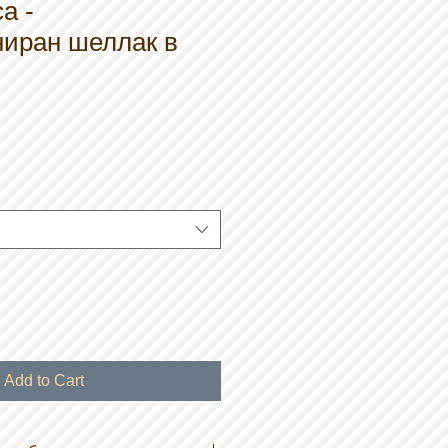
a -
иран шеллак в
Add to Cart