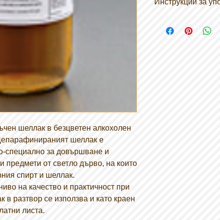
Инструкции за уп
Повърхностно пок
Извършва се с п
вълнени конци, у
плат.
Потопете вълнат
шеллак, увийте я
подложката.
Прекарайте тампо
на въртене или в
оставяйте тампо
за да завършите,
съчен шеллак в безцветен алкохолен
краищата на опо
 Депарафинираният шеллак е
повърхностната 
по-специално за довършване и
За да се полира 
и предмети от светло дърво, на които
необходимо восъ
рния спирт и шеллак.
разрежда с етило
или равна на 94 
ниво на качество и практичност при
Разреждайте и у
 в разтвор се използва и като краен
разреждане с вс
латни листа.
Ако искате да за