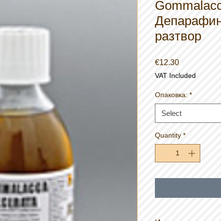
Gommalacc
Депарафин
разтвор
Price
€12.30
VAT Included
Опаковка:
*
Select
Quantity
*