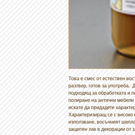
Това е смес от естествен во
разтвор, готов за употреба.
подходящ за обработката и 
полиране на антични мебели 
искате да придадете характе
Характеризиращ се с високо 
използване, восъчният шеллак
защитен лак в декорации от з