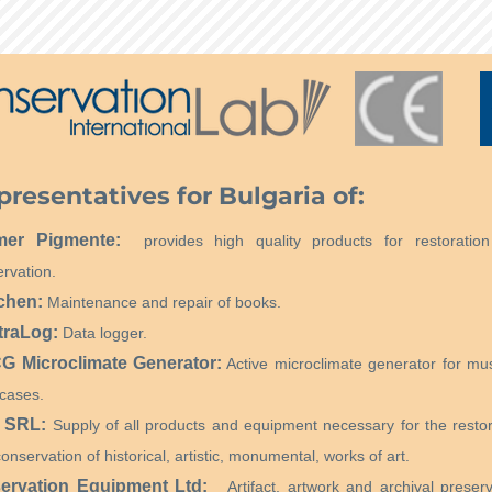
восък, оставете 
изсъхне за 24 ча
восък; ще се пол
полирани от ста
presentatives for Bulgaria of:
mer Pigmente:
provides high quality products for restoratio
rvation.
chen:
Maintenance and repair of books.
traLog:
Data logger.
 Microclimate Generator:
Active microclimate generator for m
cases.
 SRL:
Supply of all products and equipment necessary for the restor
onservation of historical, artistic, monumental, works of art.
ervation Equipment Ltd:
Artifact, artwork and archival preserv