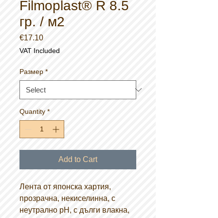
Filmoplast® R 8.5
гр. / м2
Price
€17.10
VAT Included
Размер
*
Quantity
*
Add to Cart
Лента от японска хартия,
прозрачна, некиселинна, с
неутрално pH, с дълги влакна,