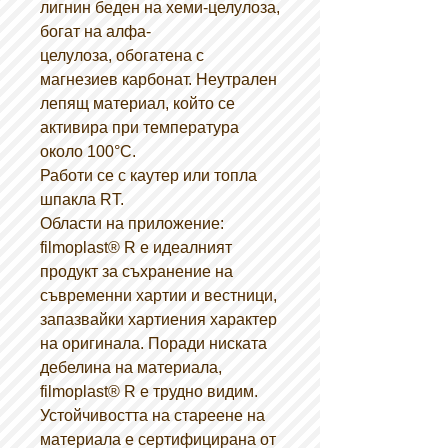
лигнин беден на хеми-целулоза,
богат на алфа-
целулоза, обогатена с
магнезиев карбонат. Неутрален
лепящ материал, който се
активира при температура
около 100°С.
Работи се с каутер или топла
шпакла RT.
Области на приложение:
filmoplast® R е идеалният
продукт за съхранение на
съвременни хартии и вестници,
запазвайки хартиения характер
на оригинала. Поради ниската
дебелина на материала,
filmoplast® R е трудно видим.
Устойчивостта на стареене на
материала е сертифицирана от