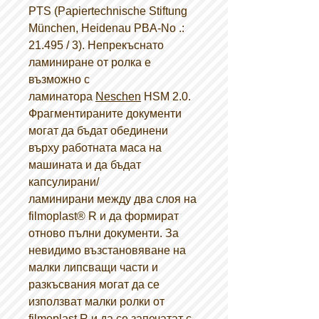
PTS (Papiertechnische Stiftung
München, Heidenau PBA-No .:
21.495 / 3). Непрекъснато
ламиниране от ролка е
възможно с
ламинатора
Neschen
HSM 2.0.
Фрагментираните документи
могат да бъдат обединени
върху работната маса на
машината и да бъдат
капсулирани/
ламинирани между два слоя на
filmoplast® R и да формират
отново пълни документи. За
невидимо възстановяване на
малки липсващи части и
разкъсвания могат да се
използват малки ролки от
filmoplast R и да се запечатат с