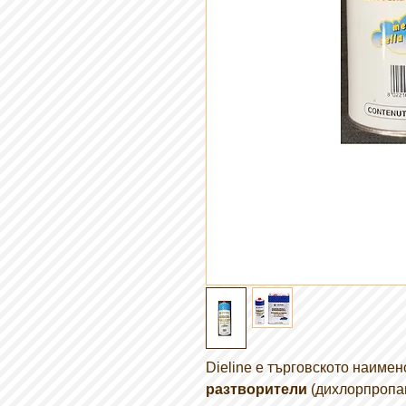
Dieline е търговското наиме
разтворители
(дихлорпропан,