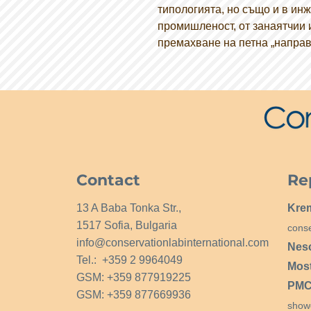
типологията, но също и в ин
промишленост, от занаятчии 
премахване на петна „направ
Contact
Re
13 A Baba Tonka Str.,
Kre
1517 Sofia, Bulgaria
conse
info@conservationlabinternational.com
Nes
Tel.: +359 2 9964049
Mos
GSM: +359 877919225
PMCG
GSM: +359 877669936
show