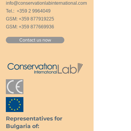
Вътрешни размери: L-1600 mm H-
info@conservationlabinternational.com
2000 mm D-1000 мм
Tel.:
+359 2 9964049
Вътрешен обем: 3,2-m3
GSM:
220V (монофазен),32 А
+359 877919225
Тегло: 500 кг
GSM:
+359 877669936
Contact us now
Representatives for
Bulgaria of: