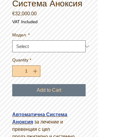
Система Аноксия
Price
€32,000.00
VAT Included
Модел:
*
Quantity
*
Add to Cart
Автоматична Система
Аноксия
за лечение и
превенция с цел
продължително и системно