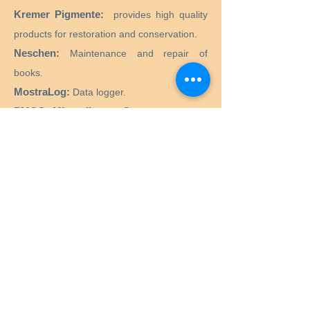
Kremer Pigmente:
provides high quality
products for restoration and conservation.
Neschen:
Maintenance and repair of
books.
MostraLog:
Data logger.
PMCG Microclimate Generator:
Active
microclimate generator for museum
showcases.
CTS SRL:
Supply of all products and
equipment necessary for the restoration
and conservation of historical, artistic,
monumental, works of art.
Preservation Equipment Ltd:
Artifact,
artwork and archival preservation and
storage products and supplies for
conservators, librarians, curators, archivists,