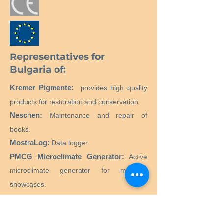
Representatives for
Bulgaria of:
Kremer Pigmente:
provides high quality
products for restoration and conservation.
Neschen:
Maintenance and repair of
books.
MostraLog:
Data logger.
PMCG Microclimate Generator:
Active
microclimate generator for museum
showcases.
CTS SRL:
Supply of all products and
equipment necessary for the restoration