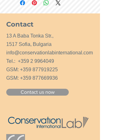
1,000бр./кашон
Произведени са в Малайзия и са
в съответствие с Европейска
Директива за Медицински
Contact
Изделия 93/42/ЕИО и нормите
EN455.
13 A Baba Tonka Str.,
1517 Sofia, Bulgaria
info@conservationlabinternational.com
Tel.:
+359 2 9964049
GSM:
+359 877919225
GSM:
+359 877669936
Contact us now