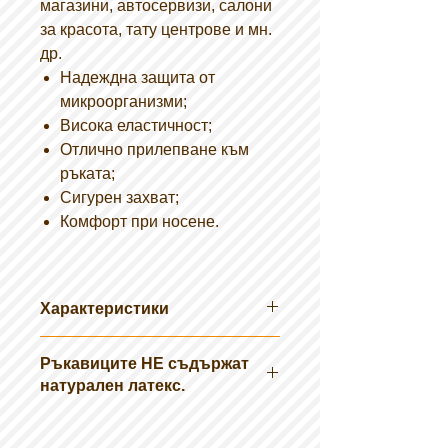
магазини, автосервизи, салони
за красота, тату центрове и мн.
др.
Надеждна защита от
микроорганизми;
Висока еластичност;
Отлично прилепване към
ръката;
Сигурен захват;
Комфорт при носене.
Характеристики
Размери: S, M, L, XL
Ръкавиците НЕ съдържат
Цвят: Сини
натурален латекс.
Поръхност: Грапава на върха на
пръстите
Опаковане: 100бр./кутия;