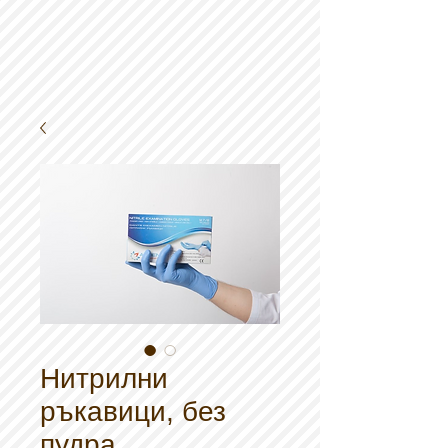
Нитрилни
ръкавици, без
пудра