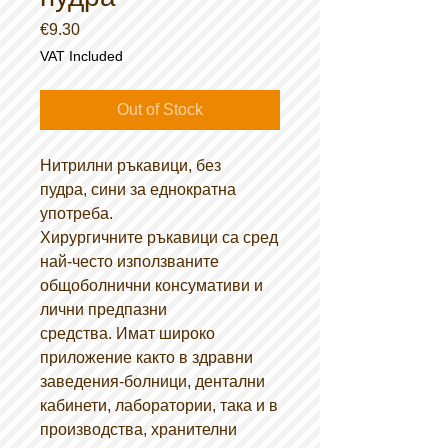
Price
€9.30
VAT Included
Out of Stock
Нитрилни ръкавици, без
пудра, сини за еднократна
употреба.
Хирургичните ръкавици са сред
най-често използваните
общоболнични консумативи и
лични предпазни
средства. Имат широко
приложение както в здравни
заведения-болници, дентални
кабинети, лаборатории, така и в
производства, хранителни