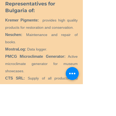
Representatives for
Bulgaria of:
Kremer Pigmente:
provides high quality
products for restoration and conservation.
Neschen:
Maintenance and repair of
books.
MostraLog:
Data logger.
PMCG Microclimate Generator:
Active
microclimate generator for museum
showcases.
CTS SRL:
Supply of all products and
equipment necessary for the restoration
and conservation of historical, artistic,
monumental, works of art.
Preservation Equipment Ltd:
Artifact,
artwork and archival preservation and