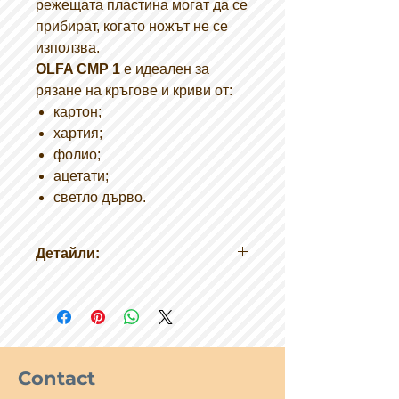
режещата пластина могат да се
прибират, когато ножът не се
използва.
OLFA CMP 1
е
идеален за
рязане на кръгове и криви от:
картон;
хартия;
фолио;
ацетати;
светло дърво.
Детайли:
за прецизно рязане;
режещата пластина от
неръждаема стомана;
допълнителната режеща
пластина може да се съхранява
Contact
в дръжката;