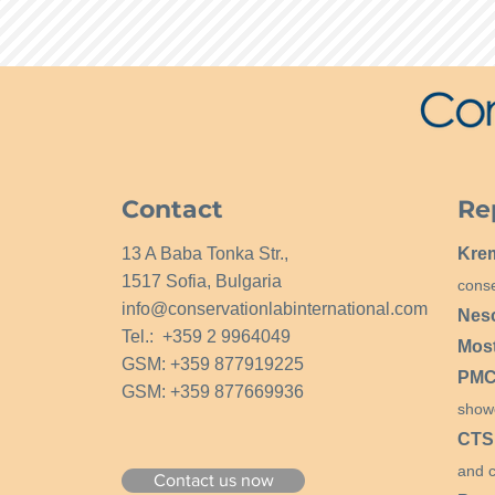
Contact
Re
13 A Baba Tonka Str.,
Kre
1517 Sofia, Bulgaria
conse
info@conservationlabinternational.com
Nes
Tel.: +359 2 9964049
Mos
GSM: +359 877919225
PMCG
GSM: +359 877669936
show
CTS
and c
Contact us now