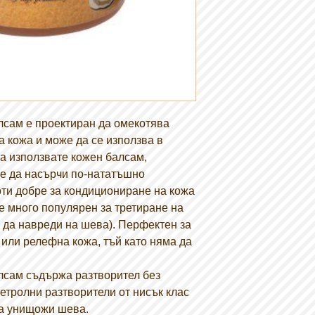
лсам е проектиран да омекотява
а кожа и може да се използва в
да използвате кожен балсам,
е да насърчи по-нататъшно
ти добре за кондициониране на кожа
 е много популярен за третиране на
а да навреди на шева). Перфектен за
или релефна кожа, тъй като няма да
лсам съдържа разтворител без
етролни разтворители от нисък клас
да унищожи шева.