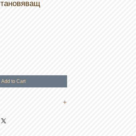
становяващ
Add to Cart