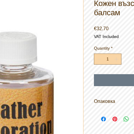
Кожен въз
балсам
Price
€32.70
VAT Included
Quantity
*
Опаковка
Бутилка - 227 мл.