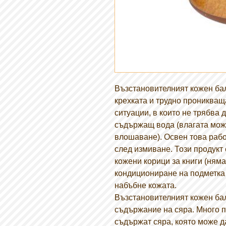
Възстановителният кожен ба
крехката и трудно проникващ
ситуации, в които не трябва 
съдържащ вода (влагата мож
влошаване). Освен това рабо
след измиване. Този продукт
кожени корици за книги (ням
кондициониране на подметка 
набъбне кожата.
Възстановителният кожен ба
съдържание на сяра. Много п
съдържат сяра, която може 